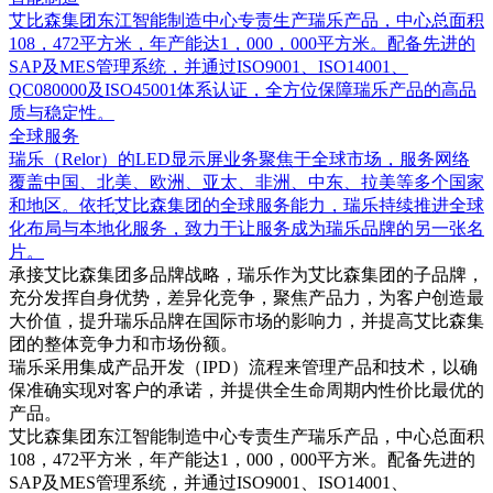
艾比森集团东江智能制造中心专责生产瑞乐产品，中心总面积
108，472平方米，年产能达1，000，000平方米。配备先进的
SAP及MES管理系统，并通过ISO9001、ISO14001、
QC080000及ISO45001体系认证，全方位保障瑞乐产品的高品
质与稳定性。
全球服务
瑞乐（Relor）的LED显示屏业务聚焦于全球市场，服务网络
覆盖中国、北美、欧洲、亚太、非洲、中东、拉美等多个国家
和地区。依托艾比森集团的全球服务能力，瑞乐持续推进全球
化布局与本地化服务，致力于让服务成为瑞乐品牌的另一张名
片。
承接艾比森集团多品牌战略，瑞乐作为艾比森集团的子品牌，
充分发挥自身优势，差异化竞争，聚焦产品力，为客户创造最
大价值，提升瑞乐品牌在国际市场的影响力，并提高艾比森集
团的整体竞争力和市场份额。
瑞乐采用集成产品开发（IPD）流程来管理产品和技术，以确
保准确实现对客户的承诺，并提供全生命周期内性价比最优的
产品。
艾比森集团东江智能制造中心专责生产瑞乐产品，中心总面积
108，472平方米，年产能达1，000，000平方米。配备先进的
SAP及MES管理系统，并通过ISO9001、ISO14001、