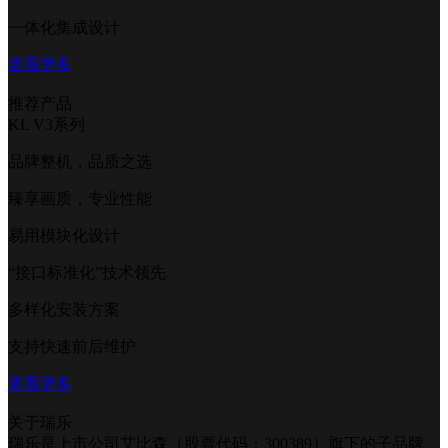
一体化集成设计
查看更多
推荐产品
KL V3系列
品牌整机，品质之选
臻享画质，专业性能
易用模块化设计
“接口标准化”技术领先
多样化安装方案
支持快速前后维护
查看更多
关于瑞乐
瑞乐是上市公司艾比森（股票代码：300389）旗下的子品牌，