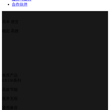
合作伙伴
简单 便宜
稳定 高效
推荐产品
EX136系列
高效节能
视界无瑕
通用兼容