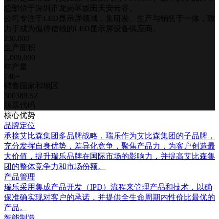
总部位于深圳市龙岗区坂田天安云谷。
公司专注于LED显示屏领域，集研发、生产与销售于一体，致
力于成为值得信赖的LED显示屏设备供应商。
230,000
生产面积
1,000,000
年产量
140+
销售国家和地区
300389.SZ
股票代码
核心优势
品牌定位
承接艾比森集团多品牌战略，瑞乐作为艾比森集团的子品牌，
充分发挥自身优势，差异化竞争，聚焦产品力，为客户创造最
大价值，提升瑞乐品牌在国际市场的影响力，并提高艾比森集
团的整体竞争力和市场份额。
产品管理
瑞乐采用集成产品开发（IPD）流程来管理产品和技术，以确
保准确实现对客户的承诺，并提供全生命周期内性价比最优的
产品。
智能制造